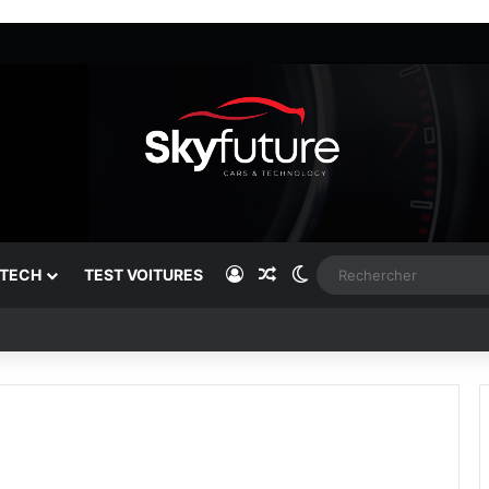
Connexion
Article Aléatoire
Switch skin
TECH
TEST VOITURES
ier break électrique premium du marché !