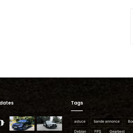
pdates
Tags
astuce
bande annonce
Bo
Debian
FPS
Gearbest