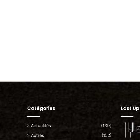
Catégories
Last U
Actualités
(139)
Autres
(152)