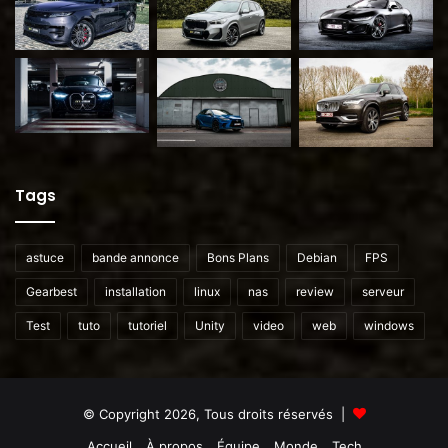
Tags
astuce
bande annonce
Bons Plans
Debian
FPS
Gearbest
installation
linux
nas
review
serveur
Test
tuto
tutoriel
Unity
video
web
windows
© Copyright 2026, Tous droits réservés |
Accueil
À propos
Équipe
Monde
Tech