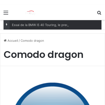
Menu
R
Essai de la BMW i5 40 Touring, le premier break électrique premium du marché !
Accueil
/
Comodo dragon
Comodo dragon