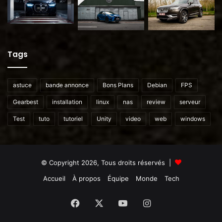
Tags
astuce
bande annonce
Bons Plans
Debian
FPS
Gearbest
installation
linux
nas
review
serveur
Test
tuto
tutoriel
Unity
video
web
windows
© Copyright 2026, Tous droits réservés |
Accueil
À propos
Équipe
Monde
Tech
Facebook
X
YouTube
Instagram