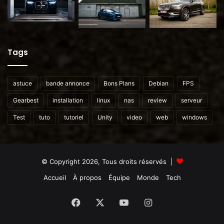
Tags
astuce
bande annonce
Bons Plans
Debian
FPS
Gearbest
installation
linux
nas
review
serveur
Test
tuto
tutoriel
Unity
video
web
windows
© Copyright 2026, Tous droits réservés |
Accueil
À propos
Équipe
Monde
Tech
Facebook
X
YouTube
Instagram