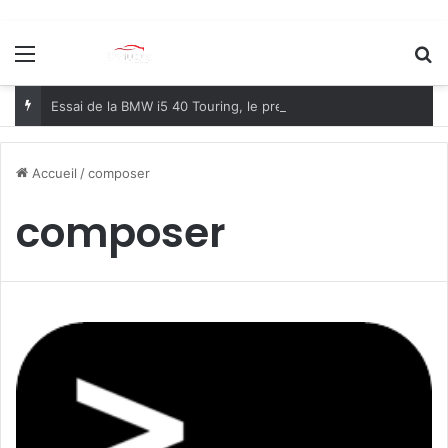
Menu
R
Essai de la BMW i5 40 Touring, le premier break électrique premium du marché !
Accueil
/
composer
composer