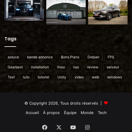
Tags
astuce
bande annonce
Bons Plans
Debian
FPS
Gearbest
installation
linux
nas
review
serveur
Test
tuto
tutoriel
Unity
video
web
windows
© Copyright 2026, Tous droits réservés |
Accueil
À propos
Équipe
Monde
Tech
Facebook
X
YouTube
Instagram