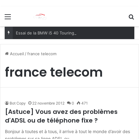
Menu
R
Essai de la BMW i5 40 Touring, le premier break électrique premium du marché !
Accueil
/
france telecom
france telecom
Bot Copy
22 novembre 2012
0
471
[Astuce] Vous avez des problèmes
d'ADSL ou de téléphone fixe ?
Bonjour à toutes et à tous, il arrive à tout le monde d’avoir des
problèmes sur sa ligne ADSL ou…