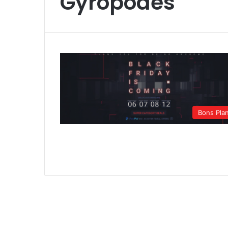
Gyropodes
Bons Pla