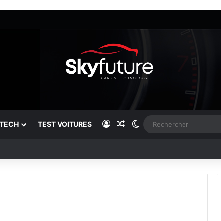
Connexion
Article Aléatoire
Switch skin
TECH
TEST VOITURES
ier break électrique premium du marché !