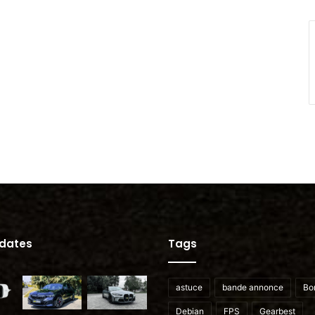
pdates
Tags
astuce
bande annonce
Bo
Debian
FPS
Gearbest