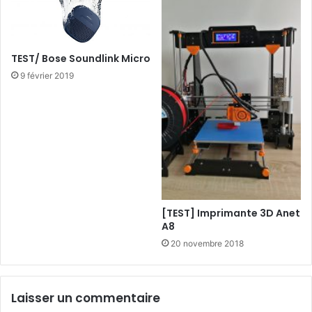
b
x
r
a
o
v
s
e
TEST/ Bose Soundlink Micro
s
c
9 février 2019
é
T
i
m
e
s
h
i
f
t
[TEST] Imprimante 3D Anet
.
A8
20 novembre 2018
Laisser un commentaire