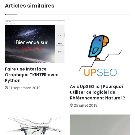
Articles similaires
-
e
I
r
T
e
X
s
P
t
C
a
-
u
Q
r
1
a
9
t
Faire une Interface
e
i
Graphique TKINTER avec
n
o
Python
a
n
Avis UpSEO.io | Pourquoi
l
11 septembre 2019
s
utiliser ce logiciel de
u
o
Référencement Naturel ?
m
u
25 juillet 2019
i
s
n
L
i
i
u
n
m
u