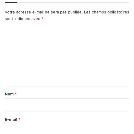
Votre adresse e-mail ne sera pas publiée.
Les champs obligatoires
sont indiqués avec
*
C
o
m
m
e
n
t
a
Nom
*
i
r
e
E-mail
*
*