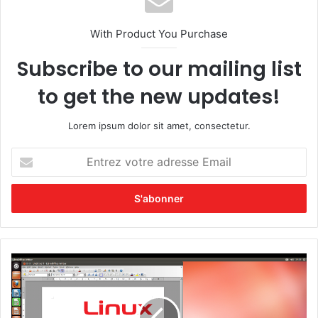
With Product You Purchase
Subscribe to our mailing list
to get the new updates!
Lorem ipsum dolor sit amet, consectetur.
E
n
t
r
e
z
v
o
L
t
i
r
a
e
n