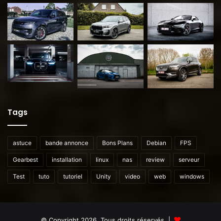
Tags
astuce
bande annonce
Bons Plans
Debian
FPS
Gearbest
installation
linux
nas
review
serveur
Test
tuto
tutoriel
Unity
video
web
windows
© Copyright 2026, Tous droits réservés |