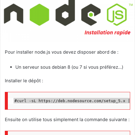
u
n
c
o
u
r
r
Pour installer node.js vous devez disposer abord de :
i
e
Un serveur sous debian 8 (ou 7 si vous préférez…)
l
Installer le dépôt :
#curl -sL https:
//deb.nodesource.com/setup_5.x | b
Ensuite on utilise tous simplement la commande suivante :