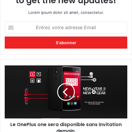
to get the new updates!
Lorem ipsum dolor sit amet, consectetur.
E
n
t
r
e
z
v
o
L
t
e
r
O
e
n
a
e
d
P
r
l
e
u
s
s
s
Le OnePlus one sera disponible sans invitation
o
e
demain.
n