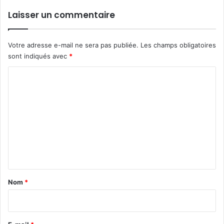
e
g
Laisser un commentaire
i
s
t
Votre adresse e-mail ne sera pas publiée.
Les champs obligatoires
r
sont indiqués avec
*
e
!
C
o
m
m
e
n
t
a
Nom
*
i
r
e