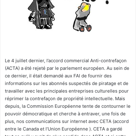
u
n
c
o
u
r
r
i
Le 4 juillet dernier, l’accord commercial Anti-contrefaçon
e
(ACTA) a été rejeté par le parlement européen. Au sein de
l
ce dernier, il était demandé aux FAI de fournir des
informations sur les abonnés suspectés de piratage et de
travailler avec les principales entreprises culturelles pour
réprimer la contrefaçon de propriété intellectuelle. Mais
depuis, la Commission Européenne tente de contourner le
pouvoir démocratique et cherche à entraver, une fois de
plus, nos communications sur internet avec CETA (accord
entre le Canada et l’Union Européenne ).
CETA a gardé