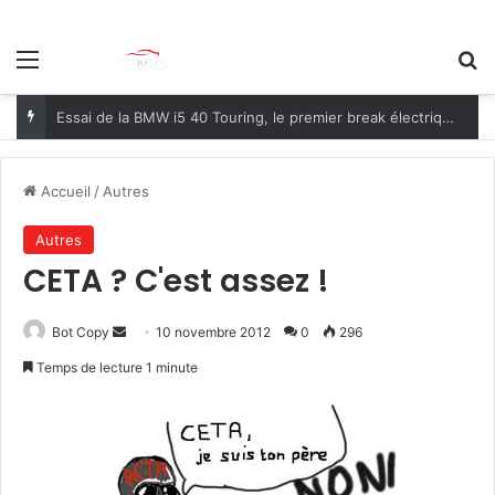
Menu
R
Essai de la BMW i5 40 Touring, le premier break électrique premium du marché !
Accueil
/
Autres
Autres
CETA ? C'est assez !
Bot Copy
E
10 novembre 2012
0
296
n
Temps de lecture 1 minute
v
o
y
e
r