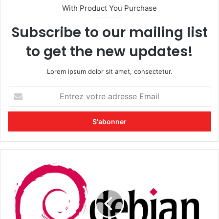
With Product You Purchase
Subscribe to our mailing list
to get the new updates!
Lorem ipsum dolor sit amet, consectetur.
E
n
t
r
e
z
v
o
[
t
t
r
u
e
t
a
o
d
]