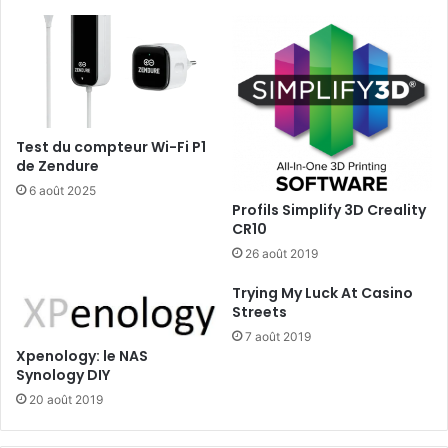
b
r
i
v
a
o
n
t
r
e
a
Test du compteur Wi-Fi P1
c
de Zendure
c
6 août 2025
è
Profils Simplify 3D Creality
s
CR10
à
26 août 2019
l
a
Trying My Luck At Casino
b
Streets
a
7 août 2019
s
Xpenology: le NAS
e
Synology DIY
d
20 août 2019
e
r